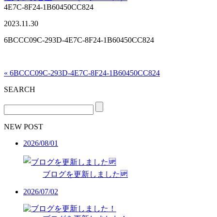
4E7C-8F24-1B60450CC824
2023.11.30
6BCCC09C-293D-4E7C-8F24-1B60450CC824
« 6BCCC09C-293D-4E7C-8F24-1B60450CC824
SEARCH
NEW POST
2026/08/01
ブログを更新しました🆙
2026/07/02