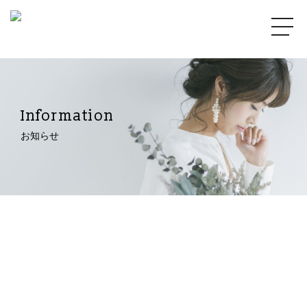
Information
お知らせ
2020.04.16
38E1682D-90F0-4AFF-A5C4-B5833C379F3A