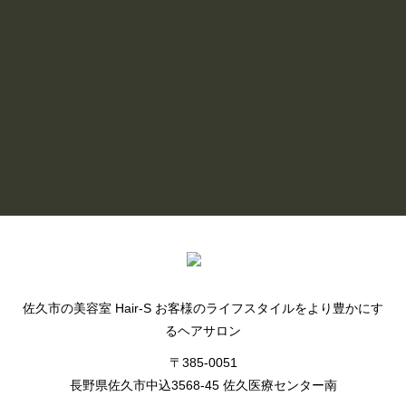
桜は佐久市でも有数のお花見スポ
ットです🌸
READ MORE
BLOG LIST
佐久市の美容室 Hair-S お客様のライフスタイルをより豊かにす
るヘアサロン
〒385-0051
長野県佐久市中込3568-45 佐久医療センター南