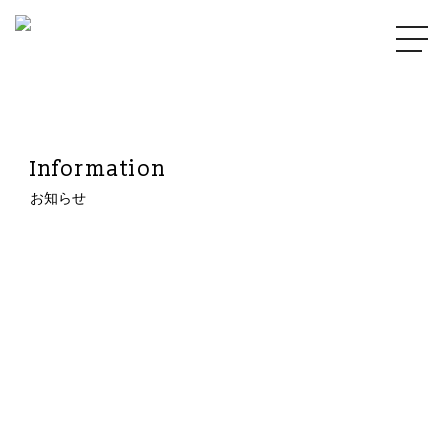
Information
お知らせ
2022.08.28
F680FF09-1150-41FA-BC12-7F354AC2F665