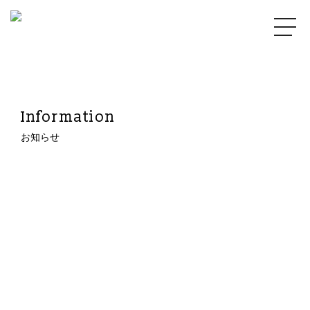
Information
お知らせ
2021.09.30
89E99368-627A-4802-B839-6EBF3B6E5299