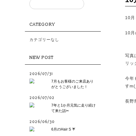
10
CATEGORY
10
カテゴリーなし
写真
NEW POST
リッ
2026/07/31
今年
7月もお客様のご来店あり
すm(
がとうございました！
2026/07/02
長野
7年と1か月元気に走り続け
て来た話✂︎
2026/06/30
6月のHair S ☔️