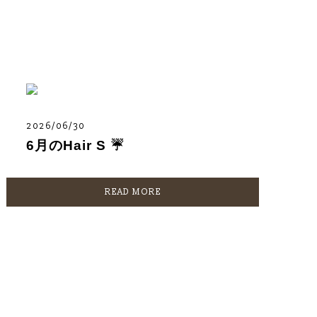
2026/06/30
6月のHair S ☔️
READ MORE