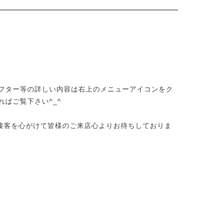
フター等の詳しい内容は右上のメニューアイコンをク
ばご覧下さい^_^
る接客を心がけて皆様のご来店心よりお待ちしておりま