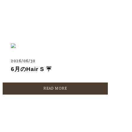
2026/06/30
6月のHair S ☔️
READ MORE