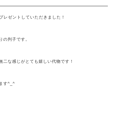
、プレゼントしていただきました！
りの判子です。
無二な感じがとても嬉しい代物です！
す^_^