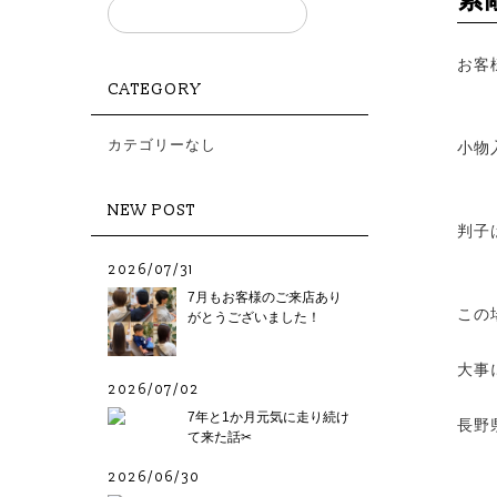
お客
CATEGORY
カテゴリーなし
小物
NEW POST
判子
2026/07/31
7月もお客様のご来店あり
この
がとうございました！
大事
2026/07/02
7年と1か月元気に走り続け
長野
て来た話✂︎
2026/06/30