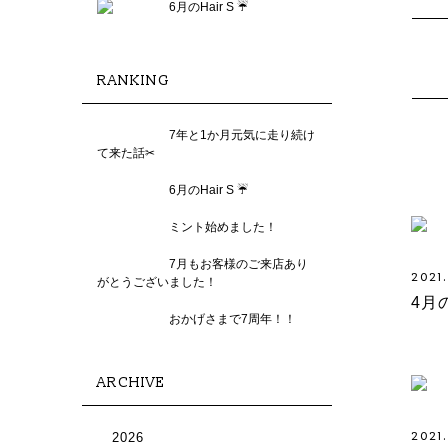
6月のHair S ☔️
RANKING
7年と1か月元気に走り続け
て来た話✂︎
6月のHair S ☔️
ミント始めました！
7月もお客様のご来店あり
2021
がとうございました！
4月の
おかげさまで7周年！！
ARCHIVE
2021
2026