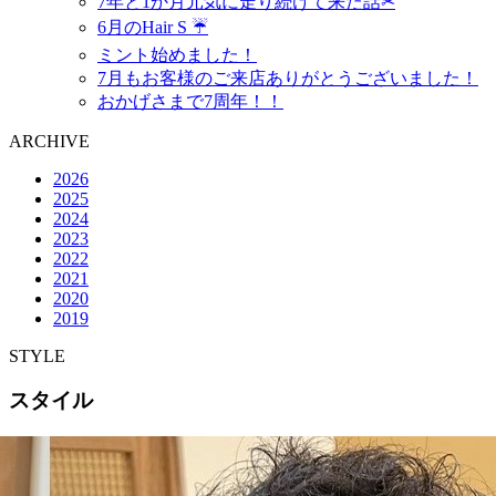
7年と1か月元気に走り続けて来た話✂︎
6月のHair S ☔️
ミント始めました！
7月もお客様のご来店ありがとうございました！
おかげさまで7周年！！
ARCHIVE
2026
2025
2024
2023
2022
2021
2020
2019
STYLE
スタイル